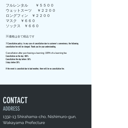
フルレンタル ￥５５００
ウェットスーツ ￥２２００
ロングフィン ￥２２００
マスク ￥６６０
ソックス ￥６６０
​※
価格は全て税込です
※Cancellation policy: In any case of cancellation due to customer's convenience, the following
cancellation fee will be charged. Thank you for your understanding.
Cancellation after purchasing e-learning: 100% of e-learning fee
Cancellation on the day: 100%
Cancellation the day before: 50%
3 days before 20%
If the event is cancelled due to bad weather, there will be no cancellation fee.
CONTACT
ADDRESS
1332-13 Shirahama-cho, Nishimuro-gun,
Wakayama Prefecture