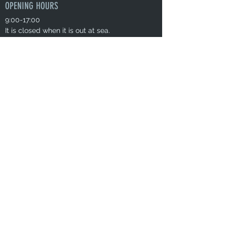
OPENING HOURS
9:00-17:00
It is closed when it is out at sea.
Irregular holidays
CONTACT US
TEL
0739-33-9618
080-3363-1284
MAIL info@diving-bluelife.com
Reservations and inquiries
* Reservations can be made by adding the official LINE.