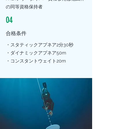
の同等資格保持者
04
合格条件
・スタティックアプネア2分30秒
​・ダイナミックアプネア50m
・コンスタントウェイト20m